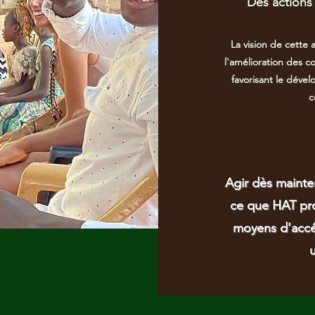
Des actions 
La vision de cette 
l'amélioration des 
favorisant le dével
c
Agir dès mainten
ce que HAT pro
moyens d'accé
u