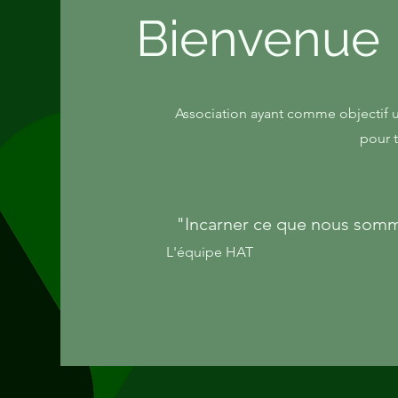
Bienvenue
Association ayant comme objectif u
pour 
"Incarner ce que nous somm
L'équipe HAT