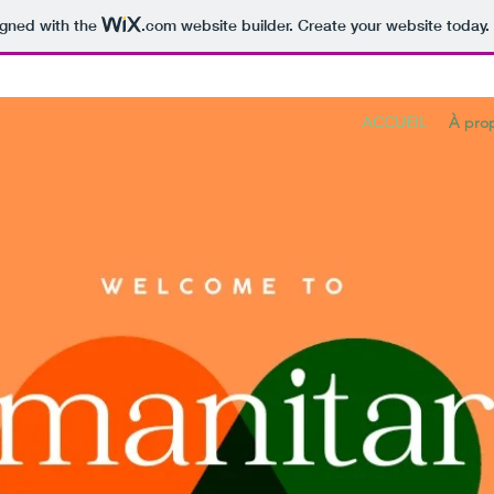
igned with the
.com
website builder. Create your website today.
ACCUEIL
À pro